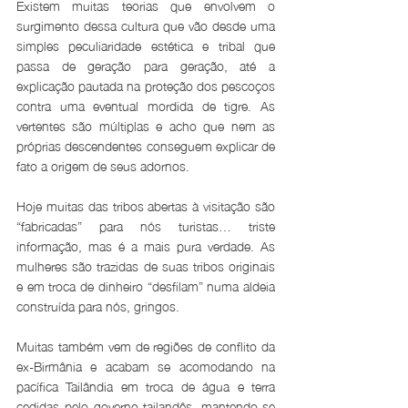
Existem muitas teorias que envolvem o 
surgimento dessa cultura que vão desde uma 
simples peculiaridade estética e tribal que 
passa de geração para geração, até a 
explicação pautada na proteção dos pescoços 
contra uma eventual mordida de tigre. As 
vertentes são múltiplas e acho que nem as 
próprias descendentes conseguem explicar de 
fato a origem de seus adornos.
Hoje muitas das tribos abertas à visitação são 
“fabricadas” para nós turistas… triste 
informação, mas é a mais pura verdade. As 
mulheres são trazidas de suas tribos originais 
e em troca de dinheiro “desfilam” numa aldeia 
construída para nós, gringos.
Muitas também vem de regiões de conflito da 
ex-Birmânia e acabam se acomodando na 
pacífica Tailândia em troca de água e terra 
cedidas pelo governo tailandês, mantendo-se 