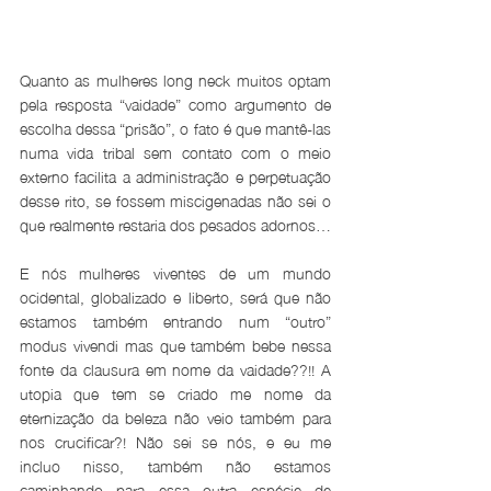
Quanto as mulheres long neck muitos optam 
pela resposta “vaidade” como argumento de 
escolha dessa “prisão”, o fato é que mantê-las 
numa vida tribal sem contato com o meio 
externo facilita a administração e perpetuação 
desse rito, se fossem miscigenadas não sei o 
que realmente restaria dos pesados adornos…
E nós mulheres viventes de um mundo 
ocidental, globalizado e liberto, será que não 
estamos também entrando num “outro” 
modus vivendi mas que também bebe nessa 
fonte da clausura em nome da vaidade??!! A 
utopia que tem se criado me nome da 
eternização da beleza não veio também para 
nos crucificar?! Não sei se nós, e eu me 
incluo nisso, também não estamos 
caminhando para essa outra espécie de 