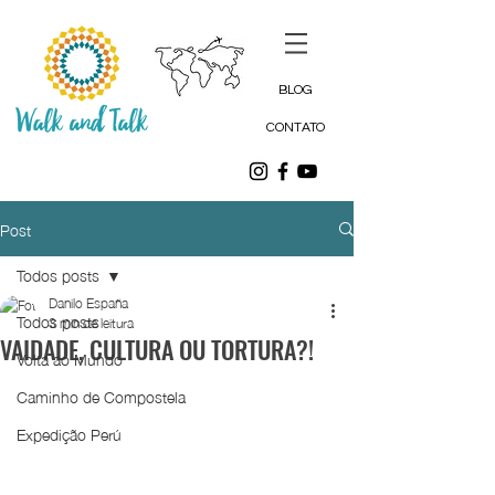
BLOG
CONTATO
Post
Todos posts
Danilo España
Todos posts
3 min de leitura
VAIDADE, CULTURA OU TORTURA?!
Volta ao Mundo
Caminho de Compostela
Expedição Perú