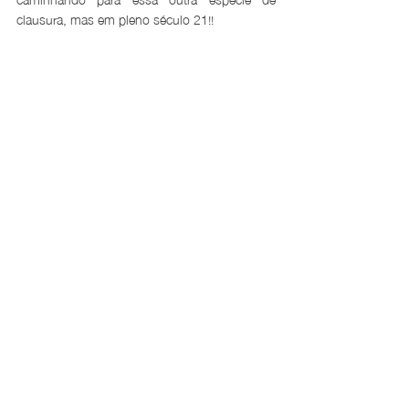
clausura, mas em pleno século 21!!
Você já questionou o tamanho de sua vaidade 
hoje??!!
Por Luah Galvão
Volta ao Mundo
Posts recentes
Ver tudo