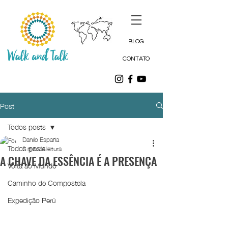
BLOG
CONTATO
Post
Todos posts
Danilo España
Todos posts
2 min de leitura
A CHAVE DA ESSÊNCIA É A PRESENÇA
Volta ao Mundo
Caminho de Compostela
Expedição Perú