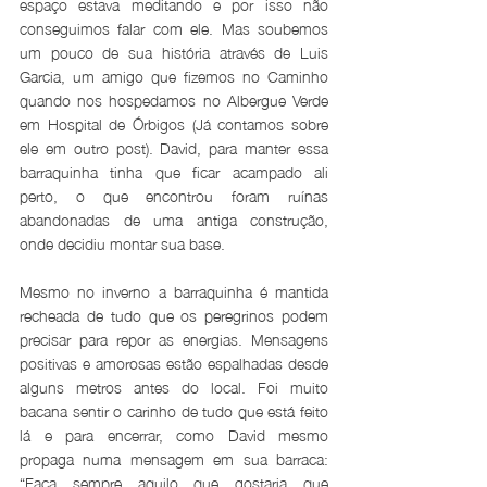
espaço estava meditando e por isso não 
conseguimos falar com ele. Mas soubemos 
um pouco de sua história através de Luis 
Garcia, um amigo que fizemos no Caminho 
quando nos hospedamos no Albergue Verde 
em Hospital de Órbigos (Já contamos sobre 
ele em outro post). David, para manter essa 
barraquinha tinha que ficar acampado ali 
perto, o que encontrou foram ruínas 
abandonadas de uma antiga construção, 
onde decidiu montar sua base. 
Mesmo no inverno a barraquinha é mantida 
recheada de tudo que os peregrinos podem 
precisar para repor as energias. Mensagens 
positivas e amorosas estão espalhadas desde 
alguns metros antes do local. Foi muito 
bacana sentir o carinho de tudo que está feito 
lá e para encerrar, como David mesmo 
propaga numa mensagem em sua barraca: 
“Faça sempre aquilo que gostaria que 