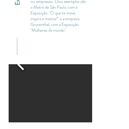
ou empresas. Dois
exemplos são
o Metrô de São Paulo, com a
Exposição: "O que te move,
inspira e motiva?" e a empresa
Grunenthal, com a Exposição:
"Mulheres do mundo".